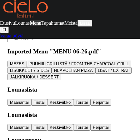
Varaa pöytä
Etusivu
Lounas
Menu
Tapahtumat
Meistä
Lisää
FI
Varaa pöytä
Imported Menu "MENU 06-26.pdf"
MEZES
PUUHIILIGRILLISTÄ / FROM THE CHARCOAL GRILL
LISUKKEET / SIDES
NEAPOLITAN PIZZA
LISÄT / EXTRAT
JÄLKIRUOKA / DESSERT
Lounaslista
Maanantai
Tiistai
Keskiviikko
Torstai
Perjantai
Lounaslista
Maanantai
Tiistai
Keskiviikko
Torstai
Perjantai
Lounasmenu