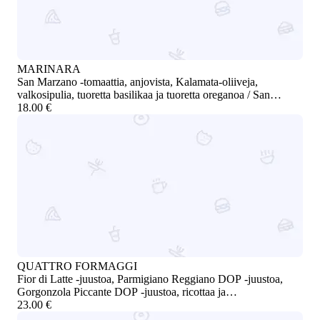
MARINARA
San Marzano -tomaattia, anjovista, Kalamata-oliiveja,
valkosipulia, tuoretta basilikaa ja tuoretta oreganoa / San
Marzano tomato, anchovies, Kalamata olives, garlic, fresh
18.00 €
basil, and fresh oregano
QUATTRO FORMAGGI
Fior di Latte -juustoa, Parmigiano Reggiano DOP -juustoa,
Gorgonzola Piccante DOP -juustoa, ricottaa ja
kirsikkatomaattihilloa / Fior di Latte, Parmigiano Reggiano
23.00 €
DOP, Gorgonzola Piccante DOP, ricotta, and cherry tomato