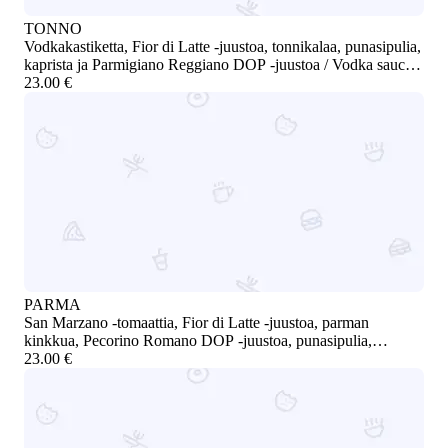
TONNO
Vodkakastiketta, Fior di Latte -juustoa, tonnikalaa, punasipulia,
kaprista ja Parmigiano Reggiano DOP -juustoa / Vodka sauce,
Fior di Latte cheese, tuna, red onion, capers, and Parmigiano
23.00 €
Reggiano DOP
PARMA
San Marzano -tomaattia, Fior di Latte -juustoa, parman
kinkkua, Pecorino Romano DOP -juustoa, punasipulia,
valkosipulia ja kirsikkatomaatti-confit’ta / San Marzano tomato,
23.00 €
Fior di Latte cheese, Parma ham, Pecorino Romano DOP, red
onion, garlic, and cherry tomato confit