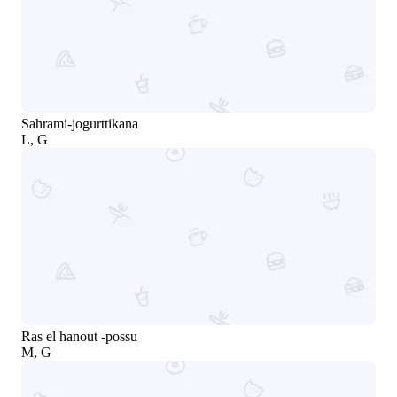
Sahrami-jogurttikana
L, G
Ras el hanout -possu
M, G