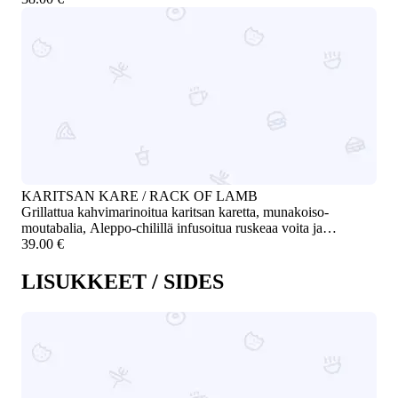
gluten-free
KARITSAN KARE / RACK OF LAMB
Grillattua kahvimarinoitua karitsan karetta, munakoiso-
moutabalia, Aleppo-chilillä infusoitua ruskeaa voita ja
sumakkisipulia. Laktoositon, gluteeniton / Grilled coffee-
39.00 €
marinated rack of lamb with eggplant moutabal, Aleppo chili
infused brown butter, and sumac onion. Lactose-free, gluten-
LISUKKEET / SIDES
free