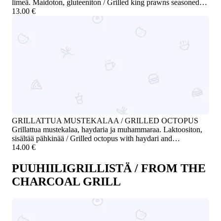
limeä. Maidoton, gluteeniton / Grilled king prawns seasoned
with ras el hanout, served with chili cucumber and lime. Dairy-
13.00 €
free, gluten-free
GRILLATTUA MUSTEKALAA / GRILLED OCTOPUS
Grillattua mustekalaa, haydaria ja muhammaraa. Laktoositon,
sisältää pähkinää / Grilled octopus with haydari and
muhammara. Lactose-free, contains nuts
14.00 €
PUUHIILIGRILLISTÄ / FROM THE
CHARCOAL GRILL