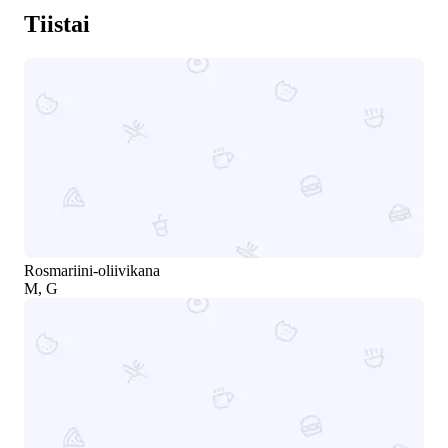
Tiistai
Rosmariini-oliivikana
M, G