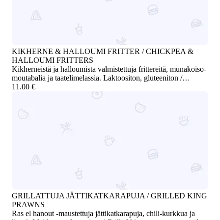
KIKHERNE & HALLOUMI FRITTER / CHICKPEA &
HALLOUMI FRITTERS
Kikherneistä ja halloumista valmistettuja frittereitä, munakoiso-
moutabalia ja taatelimelassia. Laktoositon, gluteeniton /
Chickpea and halloumi fritters with eggplant moutabal and date
11.00 €
molasses. Lactose-free, gluten-free
GRILLATTUJA JÄTTIKATKARAPUJA / GRILLED KING
PRAWNS
Ras el hanout -maustettuja jättikatkarapuja, chili-kurkkua ja