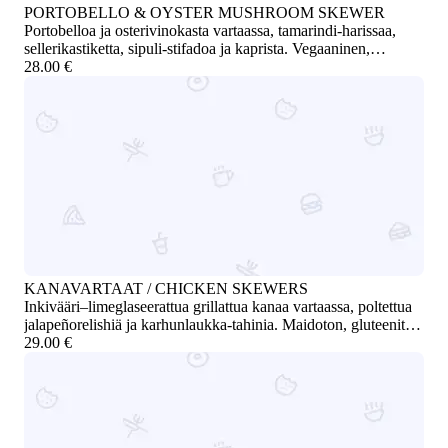
PORTOBELLO & OYSTER MUSHROOM SKEWER
Portobelloa ja osterivinokasta vartaassa, tamarindi-harissaa,
sellerikastiketta, sipuli-stifadoa ja kaprista. Vegaaninen,
gluteeniton. Sisältää mantelia / Skewer of portobello and oyster
28.00 €
mushrooms with tamarind harissa, celery sauce, onion stifado,
and capers. Vegan, gluten-free. Contains almonds
KANAVARTAAT / CHICKEN SKEWERS
Inkivääri–limeglaseerattua grillattua kanaa vartaassa, poltettua
jalapeñorelishiä ja karhunlaukka-tahinia. Maidoton, gluteeniton
/ Grilled chicken skewers glazed with ginger and lime, served
29.00 €
with charred jalapeño relish and wild garlic tahini. Dairy-free,
gluten-free