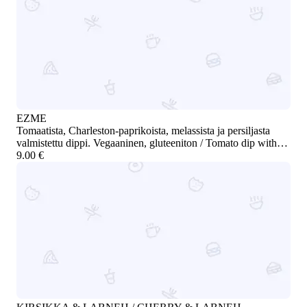
EZME
Tomaatista, Charleston-paprikoista, melassista ja persiljasta
valmistettu dippi. Vegaaninen, gluteeniton / Tomato dip with
Charleston peppers, molasses, and parsley. Vegan, gluten-free
9.00 €