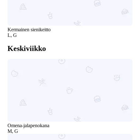
Kermainen sienikeitto
L, G
Keskiviikko
Omena-jalapenokana
M, G