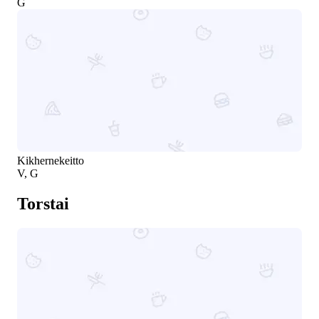
G
Kikhernekeitto
V, G
Torstai