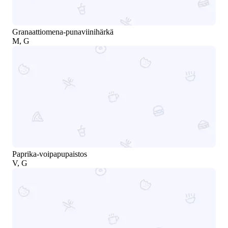
Granaattiomena-punaviinihärkä
M, G
Paprika-voipapupaistos
V, G