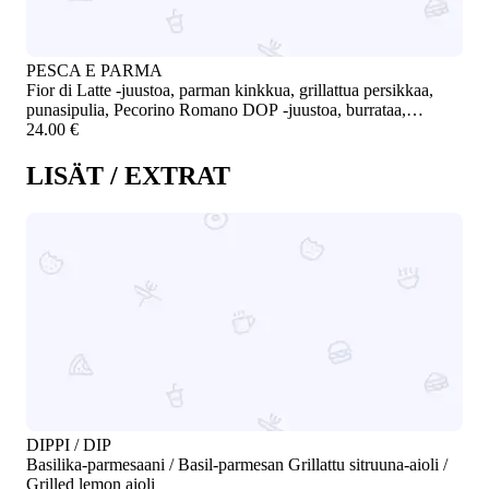
PESCA E PARMA
Fior di Latte -juustoa, parman kinkkua, grillattua persikkaa,
punasipulia, Pecorino Romano DOP -juustoa, burrataa,
pistaasia ja Aleppo-hunajaa / Fior di Latte cheese, Parma ham,
24.00 €
grilled peach, red onion, Pecorino Romano DOP, burrata,
pistachio, and Aleppo honey
LISÄT / EXTRAT
DIPPI / DIP
Basilika-parmesaani / Basil-parmesan Grillattu sitruuna-aioli /
Grilled lemon aioli