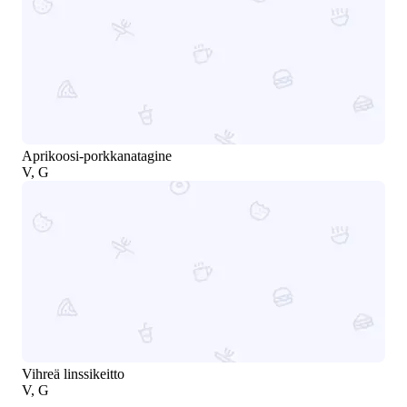
Aprikoosi-porkkanatagine
V, G
Vihreä linssikeitto
V, G