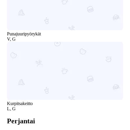
Punajuuripyörykät
V, G
Kurpitsakeitto
L, G
Perjantai