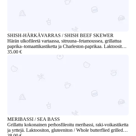
SHISH-HÄRKÄVARRAS / SHISH BEEF SKEWER
Härän ulkofileetä vartaassa, sitruuna–fetamoussea, grillattua
paprika–tomaattikastiketta ja Charleston-paprikaa. Laktoositon,
gluteeniton / Beef tenderloin skewer with lemon feta mousse,
35.00 €
grilled pepper-tomato sauce, and Charleston peppers. Lactose-
free, gluten-free
MERIBASSI / SEA BASS
Grillattu kokonainen perhosfileoitu meribassi, raki-voikastiketta
ja yrttejä. Laktoositon, gluteeniton / Whole butterflied grilled
sea bass with raki butter sauce and fresh herbs. Lactose-free,
38.00 €