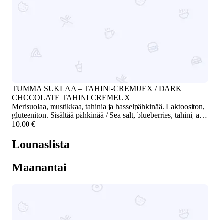
TUMMA SUKLAA – TAHINI-CREMUEX / DARK
CHOCOLATE TAHINI CREMEUX
Merisuolaa, mustikkaa, tahinia ja hasselpähkinää. Laktoositon,
gluteeniton. Sisältää pähkinää / Sea salt, blueberries, tahini, and
hazelnut. Lactose-free, gluten-free. Contains nuts
10.00 €
Lounaslista
Maanantai