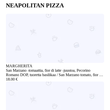
NEAPOLITAN PIZZA
MARGHERITA
San Marzano -tomaattia, fior di latte -juustoa, Pecorino
Romano DOP, tuoretta basilikaa / San Marzano tomato, fior di
latte mozzarella, Pecorino Romano DOP, fresh basil
18.00 €