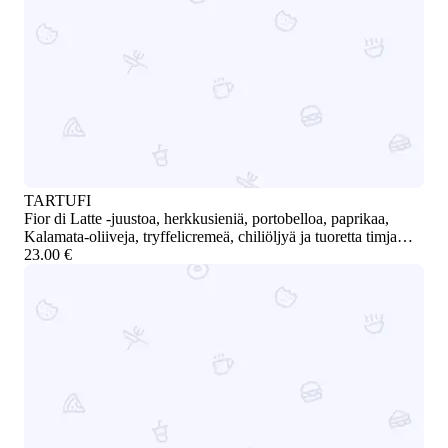
jam
TARTUFI
Fior di Latte -juustoa, herkkusieniä, portobelloa, paprikaa,
Kalamata-oliiveja, tryffelicremeä, chiliöljyä ja tuoretta timjamia.
Hieman tulinen / Fior di Latte cheese, mushrooms, portobello,
23.00 €
peppers, Kalamata olives, truffle cream, chili oil, and fresh
thyme. Slightly spicy