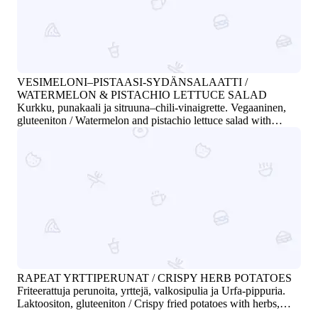
VESIMELONI–PISTAASI-SYDÄNSALAATTI /
WATERMELON & PISTACHIO LETTUCE SALAD
Kurkku, punakaali ja sitruuna–chili-vinaigrette. Vegaaninen,
gluteeniton / Watermelon and pistachio lettuce salad with
cucumber, red cabbage, and lemon-chili vinaigrette. Vegan,
gluten-free
RAPEAT YRTTIPERUNAT / CRISPY HERB POTATOES
Friteerattuja perunoita, yrttejä, valkosipulia ja Urfa-pippuria.
Laktoositon, gluteeniton / Crispy fried potatoes with herbs,
garlic, and Urfa pepper. Lactose-free, gluten-free