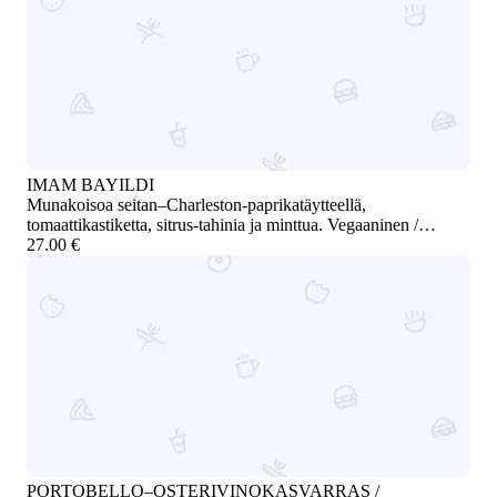
IMAM BAYILDI
Munakoisoa seitan–Charleston-paprikatäytteellä,
tomaattikastiketta, sitrus-tahinia ja minttua. Vegaaninen /
Eggplant stuffed with seitan and Charleston peppers, served
27.00 €
with tomato sauce, citrus tahini, and mint. Vegan
PORTOBELLO–OSTERIVINOKASVARRAS /