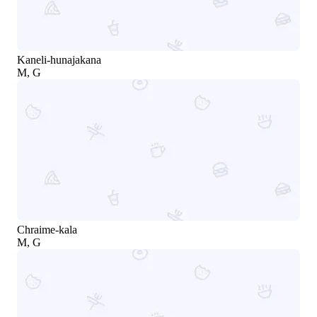
Kaneli-hunajakana
M, G
Chraime-kala
M, G