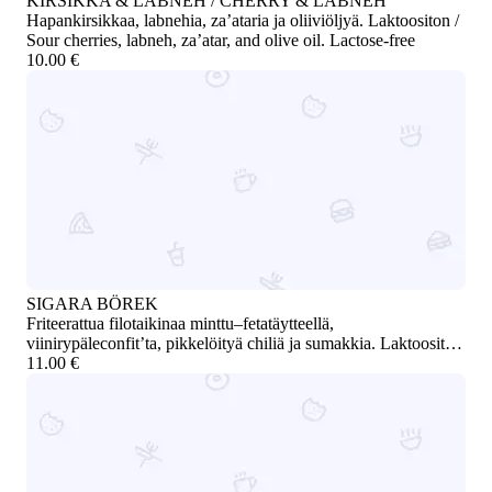
KIRSIKKA & LABNEH / CHERRY & LABNEH
Hapankirsikkaa, labnehia, za’ataria ja oliiviöljyä. Laktoositon /
Sour cherries, labneh, za’atar, and olive oil. Lactose-free
10.00 €
SIGARA BÖREK
Friteerattua filotaikinaa minttu–fetatäytteellä,
viinirypäleconfit’ta, pikkelöityä chiliä ja sumakkia. Laktoositon
/ Fried filo pastry filled with mint and feta, served with grape
11.00 €
confit, pickled chili, and sumac. Lactose-free